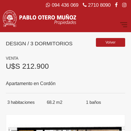
094 436 069
2710 8090
Volver
DESIGN / 3 DORMITORIOS
VENTA
U$S 212.900
Apartamento en Cordón
3
habitaciones
68.2 m2
1
baños