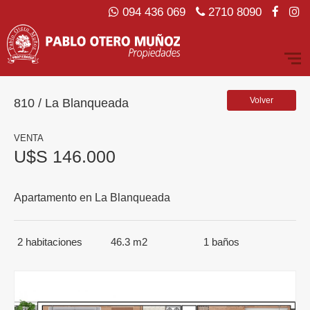
094 436 069
2710 8090
Volver
810 / La Blanqueada
VENTA
U$S 146.000
Apartamento en La Blanqueada
2
habitaciones
46.3 m2
1
baños