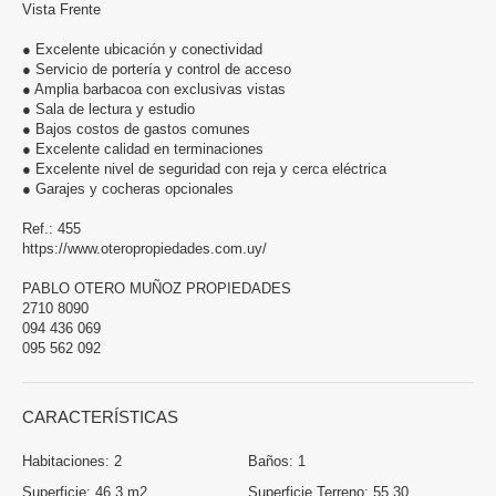
Vista Frente
● Excelente ubicación y conectividad
● Servicio de portería y control de acceso
● Amplia barbacoa con exclusivas vistas
● Sala de lectura y estudio
● Bajos costos de gastos comunes
● Excelente calidad en terminaciones
● Excelente nivel de seguridad con reja y cerca eléctrica
● Garajes y cocheras opcionales
Ref.: 455
https://www.oteropropiedades.com.uy/
PABLO OTERO MUÑOZ PROPIEDADES
2710 8090
094 436 069
095 562 092
CARACTERÍSTICAS
Habitaciones:
2
Baños:
1
Superficie:
46.3 m2
Superficie Terreno:
55,30