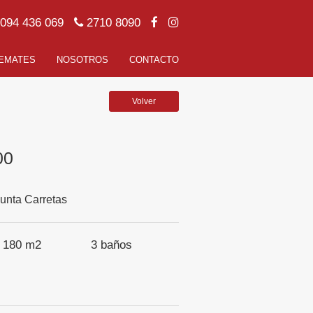
094 436 069
2710 8090
EMATES
NOSOTROS
CONTACTO
Volver
00
unta Carretas
180 m2
3
baños